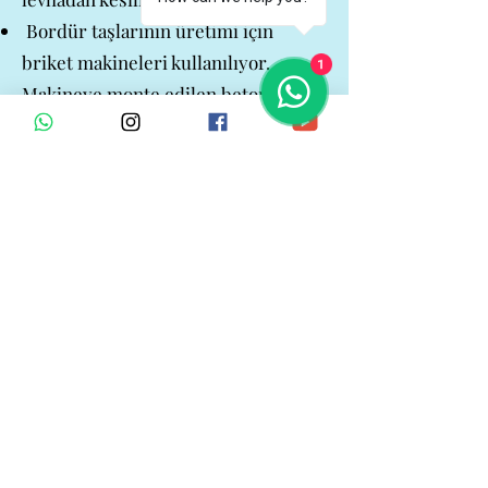
Bordür taşlarının üretimi için
briket makineleri kullanılıyor.
1
Makineye monte edilen beton
bordür kalıbı sayesinde farklı
modellerde bordürler üretilebiliyor.
Belediye bordürü, karayolları
bordürü, refüj bordürü, bahçe
bordürü gibi çeşitli standart
ölçülere sahip beton bordür
modelleri bulunuyor. Kalıp
üretiminde bu standartlar dikkate
alınıyor.
Bordür bıçakları 17 mm ST52 veya
Hardox450 sac levhadan CNC lazer
ile kesiliyor ve Abkant makinede