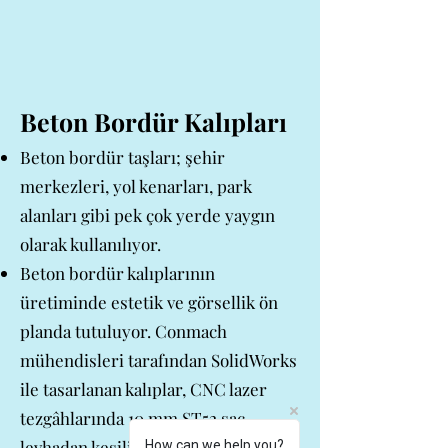
Beton Bordür Kalıpları
Beton bordür taşları; şehir
merkezleri, yol kenarları, park
alanları gibi pek çok yerde yaygın
olarak kullanılıyor.
Beton bordür kalıplarının
üretiminde estetik ve görsellik ön
planda tutuluyor. Conmach
mühendisleri tarafından SolidWorks
ile tasarlanan kalıplar, CNC lazer
tezgâhlarında 10 mm ST52 sac
levhadan kesilip şekillendiriliyor.
How can we help you?